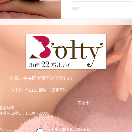
札幌市中央区大通西24丁目1-26
地下鉄 円山公園駅 徒歩5分
​不定休
営業時間
月曜～日曜日：10:30〜23:00
約は...
​クリーム関するお問合せは...