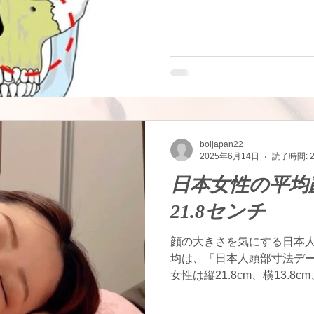
ますね～。 若々しくいるた
何とかしたい。...
boljapan22
2025年6月14日
読了時間: 
日本女性の平均
21.8センチ
顔の大きさを気にする日本人
均は、「日本人頭部寸法デー
女性は縦21.8cm、横13.8c
14.5cm のようです。 
よりもはるかに小さい～。...