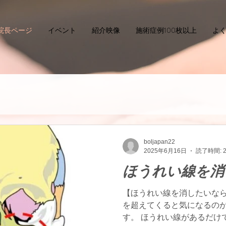
院長ページ
イベント
紹介映像
施術症例100枚以上
よ
boljapan22
2025年6月16日
読了時間: 
ほうれい線を消
【ほうれい線を消したいなら
を超えてくると気になるのが
す。 ほうれい線があるだけ